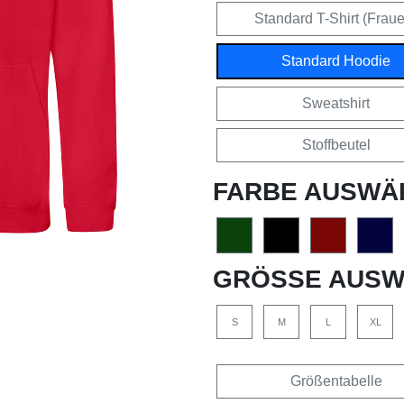
Standard T-Shirt (Frau
Standard Hoodie
Sweatshirt
Stoffbeutel
FARBE AUSWÄ
GRÖSSE AUSW
S
M
L
XL
Größentabelle