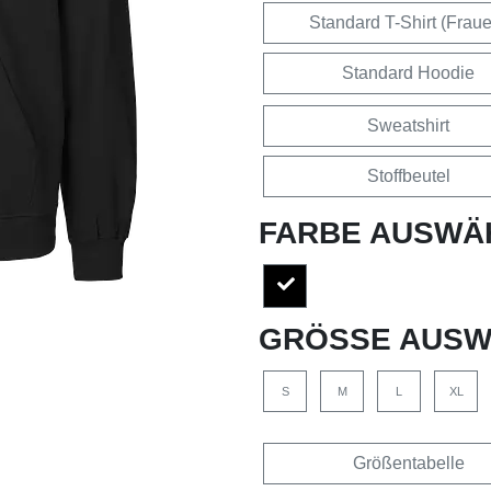
Standard T-Shirt (Frau
Standard Hoodie
Sweatshirt
Stoffbeutel
FARBE AUSWÄ
GRÖSSE AUSW
S
M
L
XL
Größentabelle