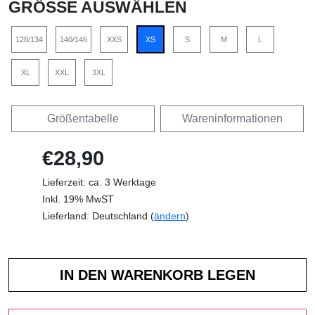
GRÖSSE AUSWÄHLEN
128/134
140/146
XXS
XS
S
M
L
XL
XXL
3XL
Größentabelle
Wareninformationen
€28,90
Lieferzeit: ca. 3 Werktage
Inkl. 19% MwST
Lieferland: Deutschland (
ändern
)