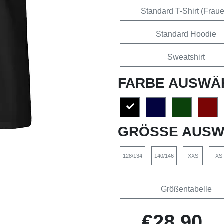
Standard T-Shirt (Frau
Standard Hoodie
Sweatshirt
FARBE AUSWÄ
GRÖSSE AUSW
128/134
140/146
XXS
XS
Größentabelle
€28,90