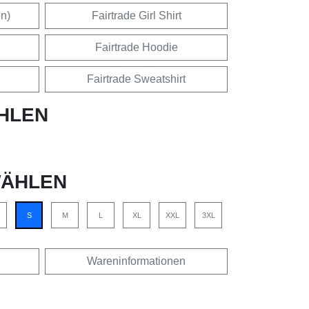
en)
Fairtrade Girl Shirt
Fairtrade Hoodie
Fairtrade Sweatshirt
HLEN
ÄHLEN
S
M
L
XL
XXL
3XL
Wareninformationen