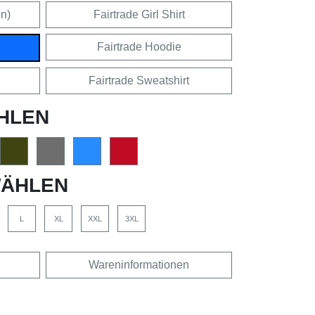
en)
Fairtrade Girl Shirt
Fairtrade Hoodie
Fairtrade Sweatshirt
HLEN
ÄHLEN
L
XL
XXL
3XL
Wareninformationen