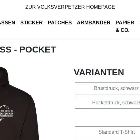
ZUR VOLKSVERPETZER HOMEPAGE
ASSEN
STICKER
PATCHES
ARMBÄNDER
PAPIER
& CO.
ISS - POCKET
VARIANTEN
Brustdruck, schwarz
Pocketdruck, schwar
Standard T-Shirt