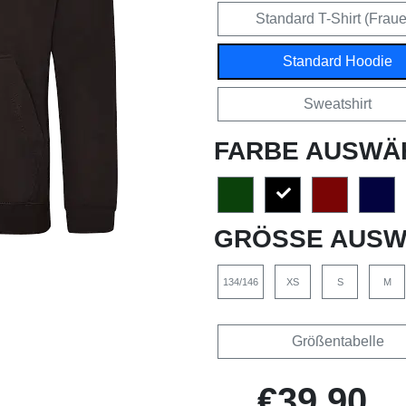
Standard T-Shirt (Frau
Standard Hoodie
Sweatshirt
FARBE AUSWÄ
GRÖSSE AUSW
134/146
XS
S
M
Größentabelle
€39,90