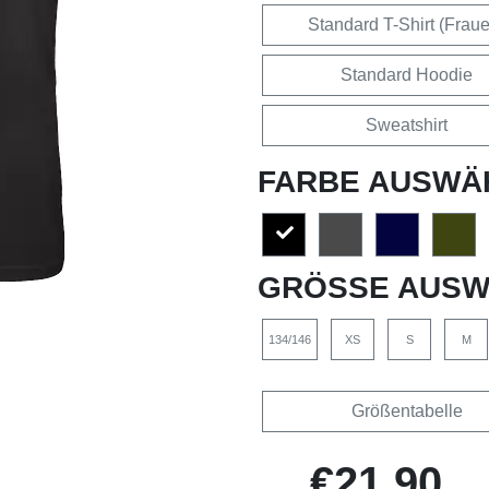
Standard T-Shirt (Frau
Standard Hoodie
Sweatshirt
FARBE AUSWÄ
GRÖSSE AUSW
134/146
XS
S
M
Größentabelle
€21,90