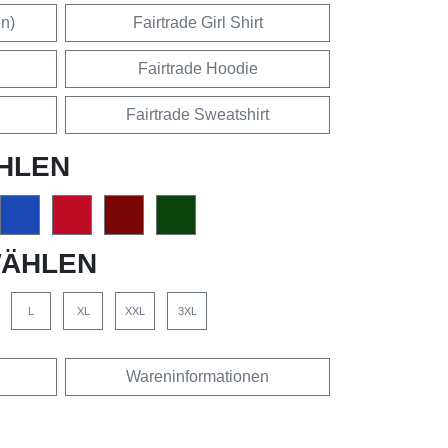
en)
Fairtrade Girl Shirt
Fairtrade Hoodie
Fairtrade Sweatshirt
HLEN
ÄHLEN
L
XL
XXL
3XL
Wareninformationen