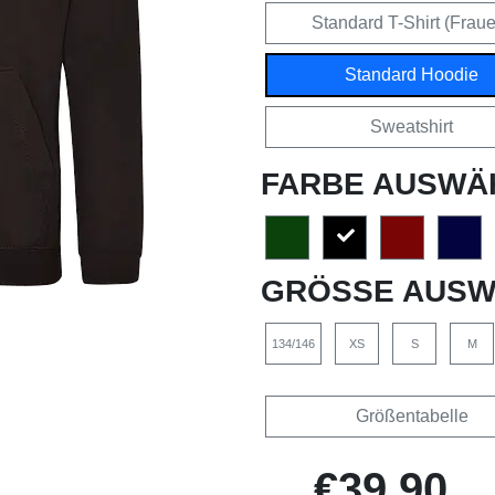
Standard T-Shirt (Frau
Standard Hoodie
Sweatshirt
FARBE AUSWÄ
GRÖSSE AUSW
134/146
XS
S
M
Größentabelle
€39,90