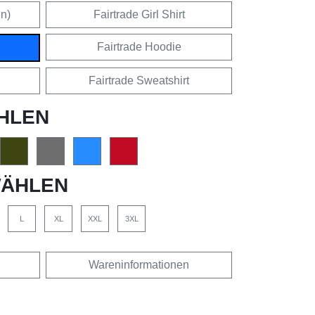
en)
Fairtrade Girl Shirt
Fairtrade Hoodie
Fairtrade Sweatshirt
HLEN
ÄHLEN
L
XL
XXL
3XL
Wareninformationen