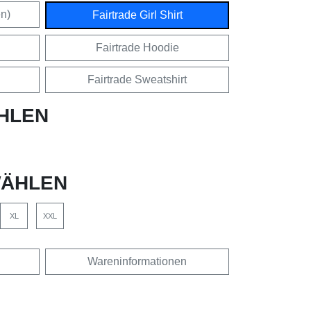
en)
Fairtrade Girl Shirt
Fairtrade Hoodie
Fairtrade Sweatshirt
HLEN
ÄHLEN
XL
XXL
Wareninformationen