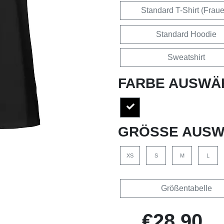
Standard T-Shirt (Frau
Standard Hoodie
Sweatshirt
FARBE AUSWÄ
GRÖSSE AUSW
XS
S
M
L
Größentabelle
€28,90