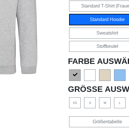
Standard T-Shirt (Frau
Standard Hoodie
Sweatshirt
Stoffbeutel
FARBE AUSWÄ
GRÖSSE AUSW
XS
S
M
L
Größentabelle