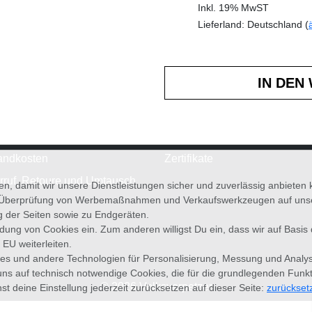
Inkl. 19% MwST
Lieferland: Deutschland (
andkosten
Zertifikate
rruf, Retoure und Umtausch
en, damit wir unsere Dienstleistungen sicher und zuverlässig anbiete
 Überprüfung von Werbemaßnahmen und Verkaufswerkzeugen auf unsere
g der Seiten sowie zu Endgeräten.
wendung von Cookies ein. Zum anderen willigst Du ein, dass wir auf Basis
 EU weiterleiten.
es und andere Technologien für Personalisierung, Messung und Analy
uns auf technisch notwendige Cookies, die für die grundlegenden Funk
© 2026 Volksverpetzer
st deine Einstellung jederzeit zurücksetzen auf dieser Seite:
zurückset