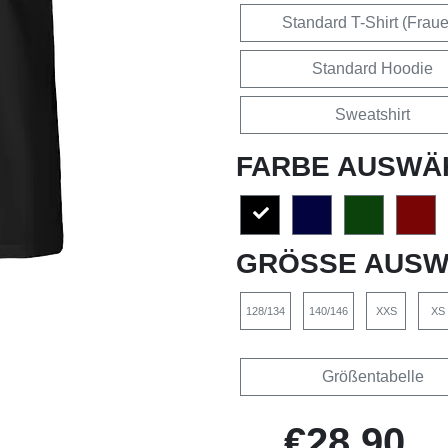
Standard T-Shirt (Frau
Standard Hoodie
Sweatshirt
FARBE AUSWÄ
GRÖSSE AUSW
128/134
140/146
XXS
XS
Größentabelle
€28,90