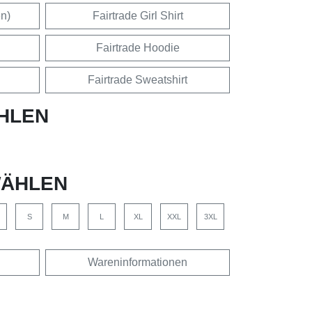
en)
Fairtrade Girl Shirt
Fairtrade Hoodie
Fairtrade Sweatshirt
HLEN
ÄHLEN
S
M
L
XL
XXL
3XL
Wareninformationen