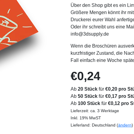
Über den Shop gibt es ein Lim
Größere Mengen könnt ihr mit 
Druckerei eurer Wahl anfertig
Oder ihr schreibt uns eine M
info@3dsupply.de
Wenn die Broschüren ausverkau
kurzfristiger Zustand, die Na
Fall einfach eine Woche späte
€0,24
Ab
20 Stück
für
€0,20 pro St
Ab
50 Stück
für
€0,17 pro St
Ab
100 Stück
für
€0,12 pro S
Lieferzeit: ca. 3 Werktage
Inkl. 19% MwST
Lieferland: Deutschland (
ändern
)