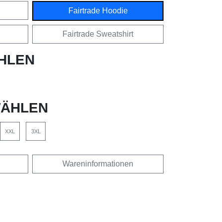
Fairtrade Hoodie
Fairtrade Sweatshirt
HLEN
ÄHLEN
XXL
3XL
Wareninformationen