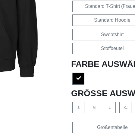
Standard T-Shirt (Frau
Standard Hoodie
Sweatshirt
Stoffbeutel
FARBE AUSWÄ
GRÖSSE AUSW
S
M
L
XL
Größentabelle