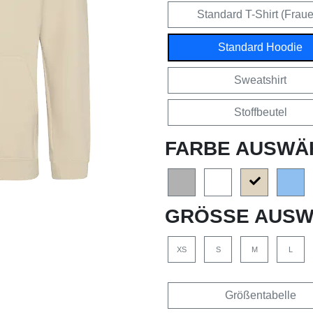
Standard T-Shirt (Frau
Standard Hoodie
Sweatshirt
Stoffbeutel
FARBE AUSWÄ
GRÖSSE AUSW
XS
S
M
L
Größentabelle