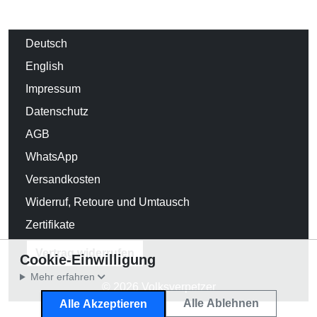
Deutsch
English
Impressum
Datenschutz
AGB
WhatsApp
Versandkosten
Widerruf, Retoure und Umtausch
Zertifikate
Vertrag widerrufen
Cookie-Einwilligung
Mehr erfahren
© 2026 Volksverpetzer
Alle Ablehnen
Alle Akzeptieren