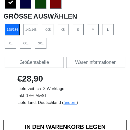
GRÖSSE AUSWÄHLEN
128/134
140/146
XXS
XS
S
M
L
XL
XXL
3XL
Größentabelle
Wareninformationen
€28,90
Lieferzeit: ca. 3 Werktage
Inkl. 19% MwST
Lieferland: Deutschland (
ändern
)