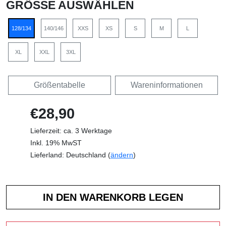
GRÖSSE AUSWÄHLEN
128/134
140/146
XXS
XS
S
M
L
XL
XXL
3XL
Größentabelle
Wareninformationen
€28,90
Lieferzeit: ca. 3 Werktage
Inkl. 19% MwST
Lieferland: Deutschland (
ändern
)