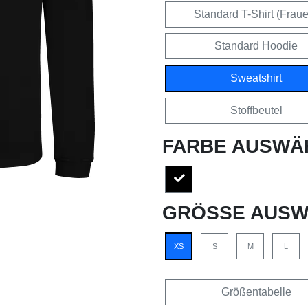
Standard T-Shirt (Frau
Standard Hoodie
Sweatshirt
Stoffbeutel
FARBE AUSWÄ
GRÖSSE AUSW
XS
S
M
L
Größentabelle