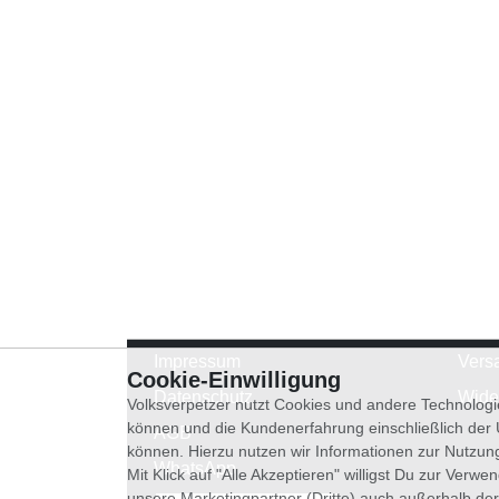
Impressum
Vers
Cookie-Einwilligung
Datenschutz
Wide
Volksverpetzer nutzt Cookies und andere Technologi
können und die Kundenerfahrung einschließlich der
AGB
können. Hierzu nutzen wir Informationen zur Nutzun
WhatsApp
Mit Klick auf "Alle Akzeptieren" willigst Du zur Ver
unsere Marketingpartner (Dritte) auch außerhalb der