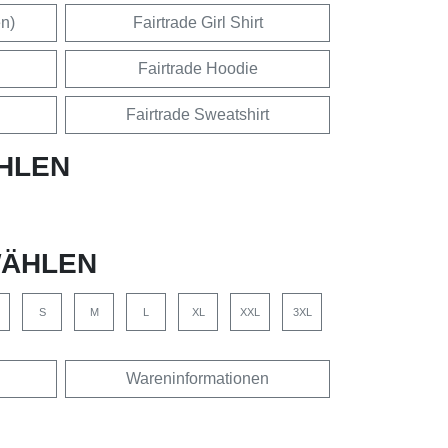
en)
Fairtrade Girl Shirt
Fairtrade Hoodie
Fairtrade Sweatshirt
HLEN
ÄHLEN
S
M
L
XL
XXL
3XL
Wareninformationen