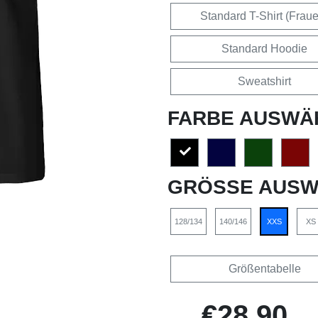
Standard T-Shirt (Frau
Standard Hoodie
Sweatshirt
FARBE AUSWÄ
GRÖSSE AUSW
128/134
140/146
XXS
XS
Größentabelle
€28,90