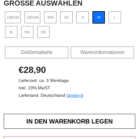
GRÖSSE AUSWÄHLEN
128/134
140/146
XXS
XS
S
M
L
XL
XXL
3XL
Größentabelle
Wareninformationen
€28,90
Lieferzeit: ca. 3 Werktage
Inkl. 19% MwST
Lieferland: Deutschland (
ändern
)