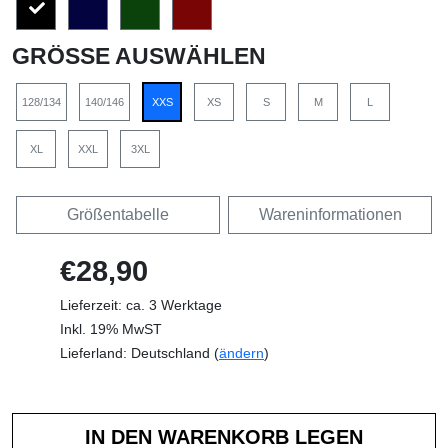
GRÖSSE AUSWÄHLEN
128/134
140/146
XXS
XS
S
M
L
XL
XXL
3XL
Größentabelle
Wareninformationen
€28,90
Lieferzeit: ca. 3 Werktage
Inkl. 19% MwST
Lieferland: Deutschland (
ändern
)